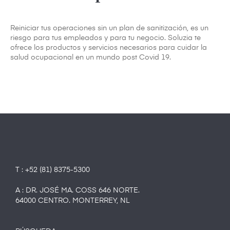
Reiniciar tus operaciones sin un plan de sanitización, es un
riesgo para tus empleados y para tu negocio. Soluzia te
ofrece los productos y servicios necesarios para cuidar la
salud ocupacional en un mundo post Covid 19.
T : +52 (81) 8375-5300
A : DR. JOSÉ MA. COSS 646 NORTE.
64000 CENTRO. MONTERREY, NL