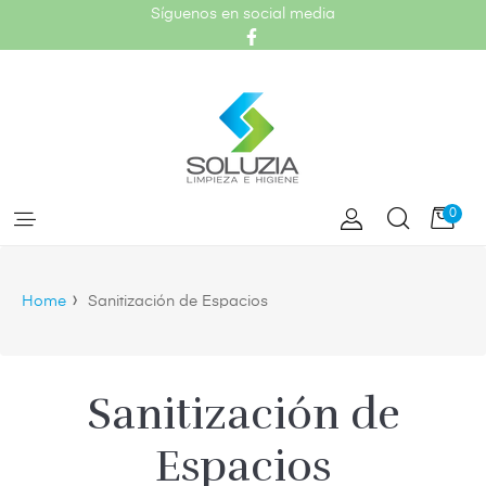
Síguenos en social media
Facebook
Carr
0
›
Home
Sanitización de Espacios
Sanitización de
Espacios