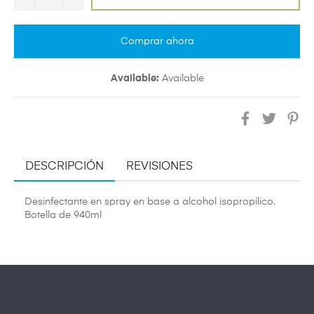
Comprar ahora
Available:
Available
Compartir
Tuitear
Pin
en
en
en
Facebook
Twitter
Pin
DESCRIPCIÓN
REVISIONES
Desinfectante en spray en base a alcohol isopropílico.
Botella de 940ml