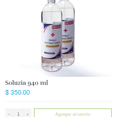
Soluzia 940 ml
Precio
$ 350.00
habitual
−
+
Agregar al carrito